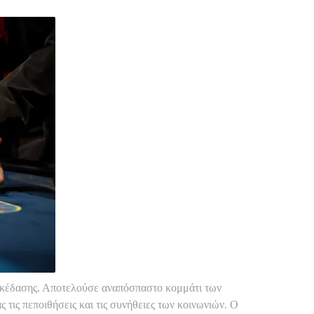
ασκέδασης. Αποτελούσε αναπόσπαστο κομμάτι των
 τις πεποιθήσεις και τις συνήθειες των κοινωνιών. Ο