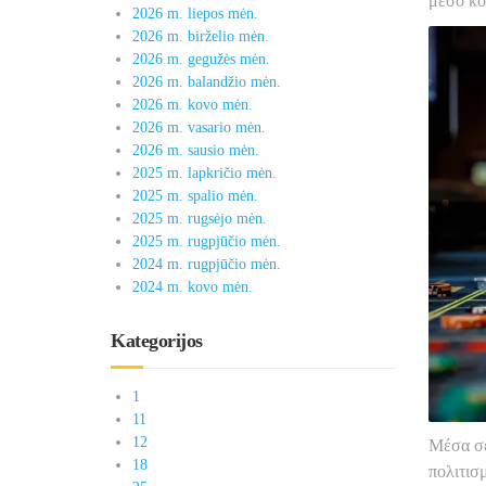
μέσο κο
2026 m. liepos mėn.
2026 m. birželio mėn.
2026 m. gegužės mėn.
2026 m. balandžio mėn.
2026 m. kovo mėn.
2026 m. vasario mėn.
2026 m. sausio mėn.
2025 m. lapkričio mėn.
2025 m. spalio mėn.
2025 m. rugsėjo mėn.
2025 m. rugpjūčio mėn.
2024 m. rugpjūčio mėn.
2024 m. kovo mėn.
Kategorijos
1
11
12
Μέσα σε
18
πολιτισμ