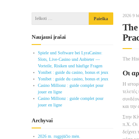
2026 9 bi
The 
Prac
Naujausi įrašai
Spiele und Software bei LyraCasino:
The Hist
Slots, Live-Casino und Anbieter —
Vorteile, Risiken und häufige Fragen
Οι αρ
Yonibet : guide du casino, bonus et jeux
Yonibet : guide du casino, bonus et jeux
Η ιστορ
Casino Millionz : guide complet pour
τελετές 
jouer en ligne
συνδέον
Casino Millionz : guide complet pour
jouer en ligne
και την
Στην Κίν
Archyvai
π.Χ. Οι
δείχνει
2026 m. rugpjūčio mėn.