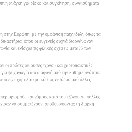
ώπινη ανάγκη για ρίσκο και συγκίνηση, συναισθήματα
η στην Ευρώπη, με την εμφάνιση παιχνιδιών όπως τα
 δικαστήρια, όπου οι ευγενείς συχνά διοργάνωναν
ωνία και ενίσχυε τις φιλικές σχέσεις μεταξύ των
αν οι πρώτες αίθουσες τζόγου και χαρτοπαικτικές
 για ψυχαγωγία και διαφυγή από την καθημερινότητα
ς που είχε χαμηλότερο κόστος εισόδου από άλλες
 περιορισμούς και νόμους κατά του τζόγου σε πολλές
χισαν να συμμετέχουν, αποδεικνύοντας τη διαρκή