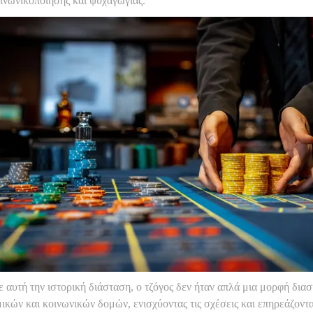
ινωνικοποίησης και ψυχαγωγίας.
 αυτή την ιστορική διάσταση, ο τζόγος δεν ήταν απλά μια μορφή δι
ικών και κοινωνικών δομών, ενισχύοντας τις σχέσεις και επηρεάζοντας