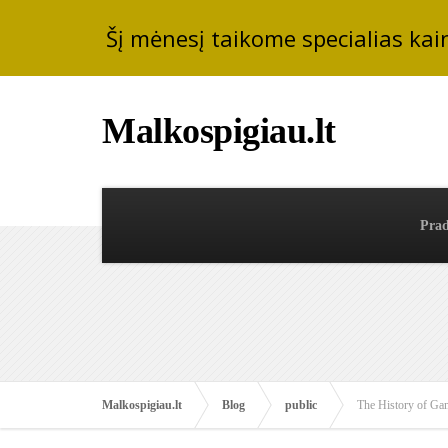
Šį mėnesį taikome specialias kai
Malkospigiau.lt
Prad
Malkospigiau.lt
Blog
public
The History of Gam