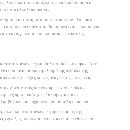
ην ελκυστικότητα του τζόγου, προσελκύοντας νέα
τικής και αλληλεπίδρασης.
ρύθμιση και την προστασία των παικτών. Τα κράτη
α και την υπευθυνότητα, δημιουργώντας πλαίσια για
 έντονο ανταγωνισμό και προοπτικές ανάπτυξης,
εκάστοτε κοινωνικές και πολιτισμικές συνθήκες. Από
ει γίνει μία αναπόσπαστη πλευρά της ανθρώπινης
ώνοντας τις αξίες και τις ανάγκες της κοινωνίας.
ητες δυνατότητες και ευκαιρίες στους παίκτες.
ρικές προτεραιότητες. Οι πάροχοι και οι
πολαμβάνουν μια ευχάριστη και ασφαλή εμπειρία.
, αλλά και στις κοινωνικές προεκτάσεις της
ές εξελίξεις, υπόσχεται να είναι εξίσου ενδιαφέρον